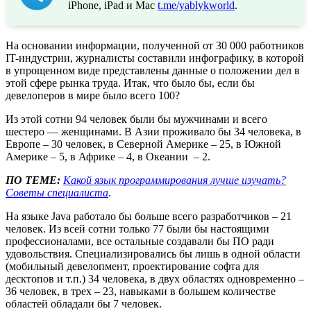
iPhone, iPad и Mac
t.me/yablykworld
.
На основании информации, полученной от 30 000 работников
IT-индустрии, журналисты составили инфографику, в которой
в упрощенном виде представлены данные о положении дел в
этой сфере рынка труда. Итак, что было бы, если бы
девелоперов в мире было всего 100?
Из этой сотни 94 человек были бы мужчинами и всего
шестеро — женщинами. В Азии проживало бы 34 человека, в
Европе – 30 человек, в Северной Америке – 25, в Южной
Америке – 5, в Африке – 4, в Океании – 2.
ПО ТЕМЕ:
Какой язык программирования лучше изучать?
Советы специалиста
.
На языке Java работало бы больше всего разработчиков – 21
человек. Из всей сотни только 77 были бы настоящими
профессионалами, все остальные создавали бы ПО ради
удовольствия. Специализировались бы лишь в одной области
(мобильный девелопмент, проектирование софта для
десктопов и т.п.) 34 человека, в двух областях одновременно –
36 человек, в трех – 23, навыками в большем количестве
областей обладали бы 7 человек.