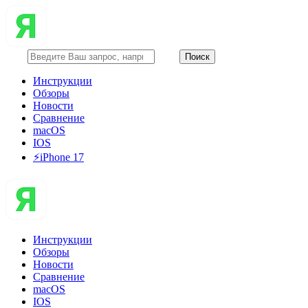
Инструкции
Обзоры
Новости
Сравнение
macOS
IOS
⚡️iPhone 17
Инструкции
Обзоры
Новости
Сравнение
macOS
IOS