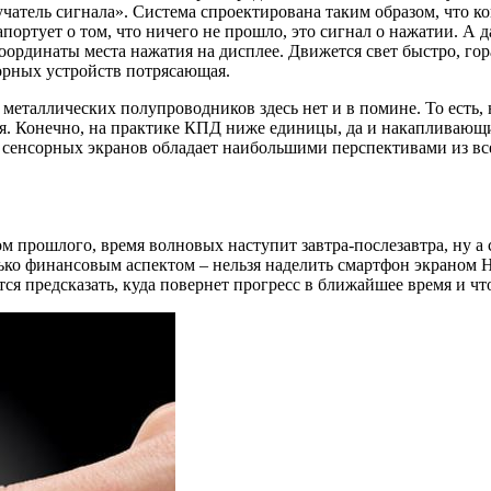
тель сигнала». Система спроектирована таким образом, что кон
апортует о том, что ничего не прошло, это сигнал о нажатии. А 
оординаты места нажатия на дисплее. Движется свет быстро, гор
сорных устройств потрясающая.
х металлических полупроводников здесь нет и в помине. То есть,
ия. Конечно, на практике КПД ниже единицы, да и накапливающи
 сенсорных экранов обладает наибольшими перспективами из в
м прошлого, время волновых наступит завтра-послезавтра, ну а 
лько финансовым аспектом – нельзя наделить смартфон экраном 
тся предсказать, куда повернет прогресс в ближайшее время и ч