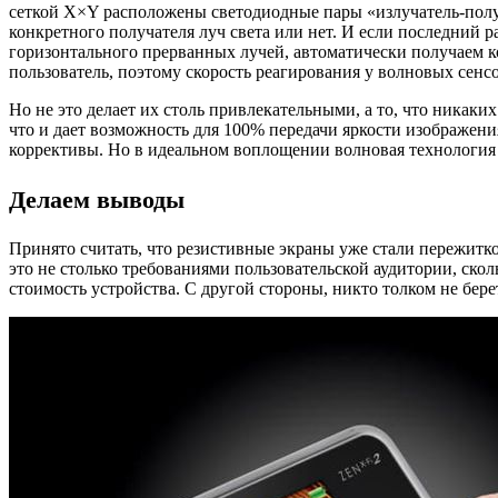
сеткой X×Y расположены светодиодные пары «излучатель-получа
конкретного получателя луч света или нет. И если последний р
горизонтального прерванных лучей, автоматически получаем к
пользователь, поэтому скорость реагирования у волновых сен
Но не это делает их столь привлекательными, а то, что никаки
что и дает возможность для 100% передачи яркости изображен
коррективы. Но в идеальном воплощении волновая технология
Делаем выводы
Принято считать, что резистивные экраны уже стали пережитко
это не столько требованиями пользовательской аудитории, ско
стоимость устройства. С другой стороны, никто толком не бере