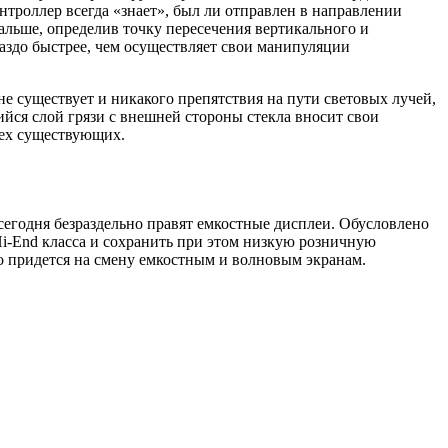
троллер всегда «знает», был ли отправлен в направлении
дальше, определив точку пересечения вертикального и
аздо быстрее, чем осуществляет свои манипуляции
 не существует и никакого препятствия на пути световых лучей,
йся слой грязи с внешней стороны стекла вносит свои
сех существующих.
сегодня безраздельно правят емкостные дисплеи. Обусловлено
Hi-End класса и сохранить при этом низкую розничную
то придется на смену емкостным и волновым экранам.