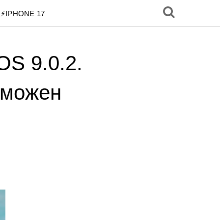
⚡️IPHONE 17
OS 9.0.2.
зможен