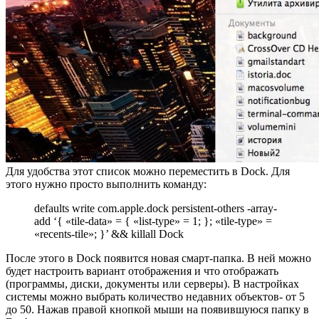
Для удобства этот список можно переместить в Dock. Для
этого нужно просто выполнить команду:
defaults write com.apple.dock persistent-others -array-
add ‘{ «tile-data» = { «list-type» = 1; }; «tile-type» =
«recents-tile»; }’ && killall Dock
После этого в Dock появится новая смарт-папка. В ней можно
будет настроить вариант отображения и что отображать
(программы, диски, документы или серверы). В настройках
системы можно выбрать количество недавних объектов- от 5
до 50. Нажав правой кнопкой мыши на появившуюся папку в