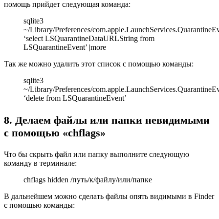
помощь прийдет следующая команда:
sqlite3
~/Library/Preferences/com.apple.LaunchServices.QuarantineE
‘select LSQuarantineDataURLString from
LSQuarantineEvent’ |more
Так же можно удалить этот список с помощью команды:
sqlite3
~/Library/Preferences/com.apple.LaunchServices.QuarantineE
‘delete from LSQuarantineEvent’
8. Делаем файлы или папки невидимыми
с помощью «chflags»
Что бы скрыть файл или папку выполните следующую
команду в терминале:
chflags hidden /путь/к/файлу/или/папке
В дальнейшем можно сделать файлы опять видимыми в Finder
с помощью команды: