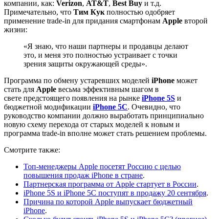
компании, как:
Verizon
,
AT&T
,
Best Buy
и т.д.
Примечательно, что
Тим
Кук
полностью одобряет
применение trade-in для придания смартфонам
Apple
второй
жизни:
«Я знаю, что наши партнеры и продавцы делают
это, и меня это полностью устраивает с точки
зрения защиты окружающей среды».
Программа по обмену устаревших моделей
iPhone
может
стать для
Apple
весьма эффективным шагом в
свете предстоящего появления на рынке
iPhone 5S
и
бюджетной модификации
iPhone 5C
. Очевидно, что
руководство компании должно выработать принципиально
новую схему перехода от старых моделей к новым и
программа trade-in вполне может стать решением проблемы.
Смотрите также:
Топ-менеджеры Apple посетят Россию с целью
повышения продаж iPhone в стране
.
Партнерская программа от Apple стартует в России
.
iPhone 5S и iPhone 5C поступят в продажу 20 сентября
.
Причина по которой Apple выпускает бюджетный
iPhone
.