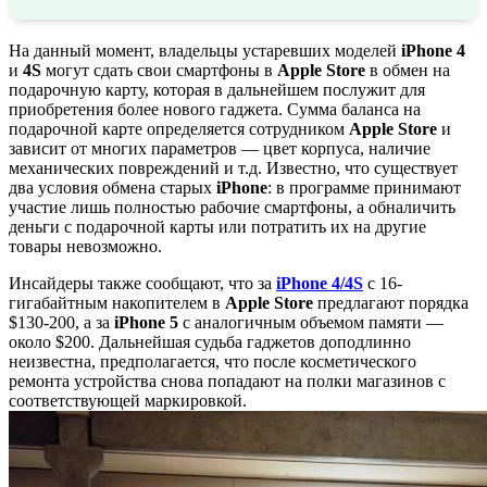
На данный момент, владельцы устаревших моделей
iPhone 4
и
4S
могут сдать свои смартфоны в
Apple
Store
в обмен на
подарочную карту, которая в дальнейшем послужит для
приобретения более нового гаджета. Сумма баланса на
подарочной карте определяется сотрудником
Apple
Store
и
зависит от многих параметров — цвет корпуса, наличие
механических повреждений и т.д. Известно, что существует
два условия обмена старых
iPhone
: в программе принимают
участие лишь полностью рабочие смартфоны, а обналичить
деньги с подарочной карты или потратить их на другие
товары невозможно.
Инсайдеры также сообщают, что за
iPhone 4/4S
с 16-
гигабайтным накопителем в
Apple
Store
предлагают порядка
$130-200, а за
iPhone 5
с аналогичным объемом памяти —
около $200. Дальнейшая судьба гаджетов доподлинно
неизвестна, предполагается, что после косметического
ремонта устройства снова попадают на полки магазинов с
соответствующей маркировкой.