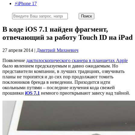
⚡️iPhone 17
В коде iOS 7.1 найден фрагмент,
отвечающий за работу Touch ID на iPad
27 апреля 2014 |
Дмитрий Михневич
Появление
дактилоскопического сканера в планшетах Apple
было явлением предсказуемым и давно ожидаемым. Но
представители компании, в лучших традициях, озвучивать
планы не торопятся и до сих пор продолжают томить
поклонников бренда в неведении. Приходится идти
окольными путями – последние изучения кода свежей
прошивки
iOS 7.1
немного приоткрывают завесу над тайной.