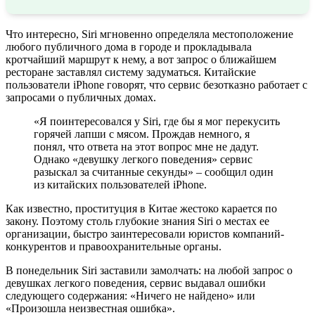
Что интересно, Siri мгновенно определяла местоположение
любого публичного дома в городе и прокладывала
кротчайший маршрут к нему, а вот запрос о ближайшем
ресторане заставлял систему задуматься. Китайские
пользователи iPhone говорят, что сервис безотказно работает с
запросами о публичных домах.
«Я поинтересовался у Siri, где бы я мог перекусить
горячей лапши с мясом. Прождав немного, я
понял, что ответа на этот вопрос мне не дадут.
Однако «девушку легкого поведения» сервис
разыскал за считанные секунды» – сообщил один
из китайских пользователей iPhone.
Как известно, проституция в Китае жестоко карается по
закону. Поэтому столь глубокие знания Siri о местах ее
организации, быстро заинтересовали юристов компаний-
конкурентов и правоохранительные органы.
В понедельник Siri заставили замолчать: на любой запрос о
девушках легкого поведения, сервис выдавал ошибки
следующего содержания: «Ничего не найдено» или
«Произошла неизвестная ошибка».