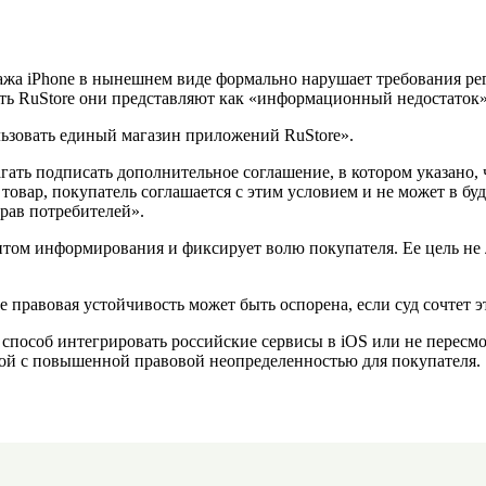
ажа iPhone в нынешнем виде формально нарушает требования ре
ть RuStore они представляют как «информационный недостаток»,
льзовать единый магазин приложений RuStore».
ать подписать дополнительное соглашение, в котором указано, 
 товар, покупатель соглашается с этим условием и не может в б
прав потребителей».
нтом информирования и фиксирует волю покупателя. Ее цель не 
 Ее правовая устойчивость может быть оспорена, если суд сочтет
 способ интегрировать российские сервисы в iOS или не перес
лкой с повышенной правовой неопределенностью для покупателя.