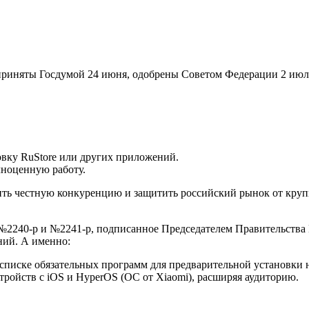
 приняты Госдумой 24 июня, одобрены Советом Федерации 2 ию
овку RuStore или других приложений.
лноценную работу.
чить честную конкуренцию и защитить российский рынок от круп
№2240-р и №2241-р, подписанное Председателем Правительства 
ний. А именно:
иске обязательных программ для предварительной установки н
тройств с iOS и HyperOS (ОС от Xiaomi), расширяя аудиторию.