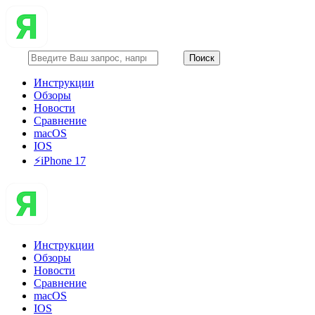
Инструкции
Обзоры
Новости
Сравнение
macOS
IOS
⚡️iPhone 17
Инструкции
Обзоры
Новости
Сравнение
macOS
IOS