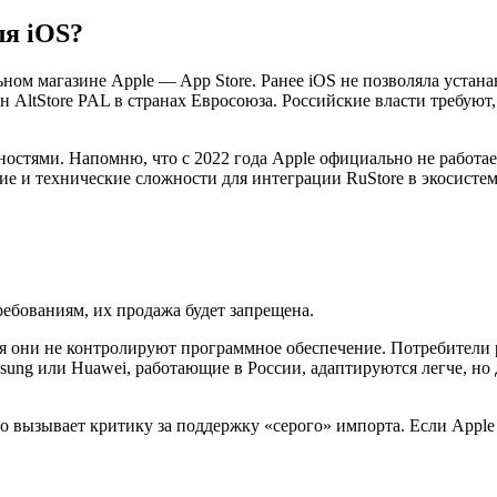
ля iOS?
ном магазине Apple — App Store. Ранее iOS не позволяла уста
н AltStore PAL в странах Евросоюза. Российские власти требуют
стями. Напомню, что с 2022 года Apple официально не работает 
е и технические сложности для интеграции RuStore в экосистем
требованиям, их продажа будет запрещена.
тя они не контролируют программное обеспечение. Потребители 
ung или Huawei, работающие в России, адаптируются легче, но д
о вызывает критику за поддержку «серого» импорта. Если Apple