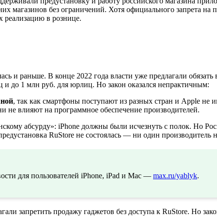
держивали предустановку и работу российского магазина прилож
них магазинов без ограничений. Хотя официального запрета на 
х реализацию в рознице.
ь и раньше. В конце 2022 года власти уже предлагали обязать в
 и до 1 млн руб. для юрлиц. Но закон оказался непрактичным:
жной
, так как смартфоны поступают из разных стран и Apple не 
они не влияют на программное обеспечение производителей.
нскому абсурду»: iPhone должны были исчезнуть с полок. Но Рос
а предустановка RuStore не состоялась — ни один производитель
сти для пользователей iPhone, iPad и Mac —
max.ru/yablyk
.
гали запретить продажу гаджетов без доступа к RuStore. Но за