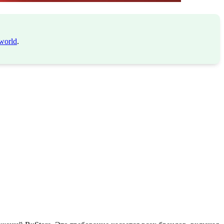
world
.