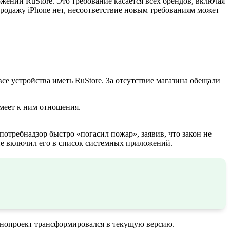
ений RuStore. Это требование касается всех брендов, включая
продажу iPhone нет, несоответствие новым требованиям может
се устройства иметь RuStore. За отсутствие магазина обещали
имеет к ним отношения.
потребнадзор быстро «погасил пожар», заявив, что закон не
 не включил его в список системных приложений.
конопроект трансформировался в текущую версию.