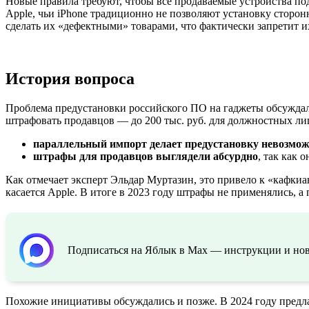
Новые правила требуют, чтобы все продаваемые устройства под
Apple, чьи iPhone традиционно не позволяют установку сторон
сделать их «дефектными» товарами, что фактически запретит и
История вопроса
Проблема предустановки российского ПО на гаджеты обсуждалас
штрафовать продавцов — до 200 тыс. руб. для должностных лиц
параллельный импорт делает предустановку невозмо
штрафы для продавцов выглядели абсурдно
, так как 
Как отмечает эксперт Эльдар Муртазин, это привело к «кафкиа
касается Apple. В итоге в 2023 году штрафы не применялись, 
Подписаться на Яблык в Max — инструкции и ново
Похожие инициативы обсуждались и позже. В 2024 году предла