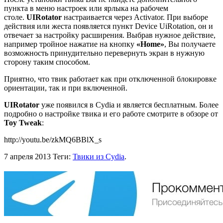
пункта в меню настроек или ярлыка на рабочем
столе.
UIRotator
настраивается через Activator. При выборе
действия или жеста появляется пункт Device UiRotation, он и
отвечает за настройку расширения. Выбрав нужное действие,
например тройное нажатие на кнопку
«Home»
, Вы получаете
возможность принудительно перевернуть экран в нужную
сторону таким способом.
Приятно, что твик работает как при отключенной блокировке
ориентации, так и при включенной.
UIRotator
уже появился в Cydia и является бесплатным. Более
подробно о настройке твика и его работе смотрите в обзоре от
Toy Tweak
:
http://youtu.be/zkMQ6BBlX_s
7 апреля 2013
Теги:
Твики из Cydia
.