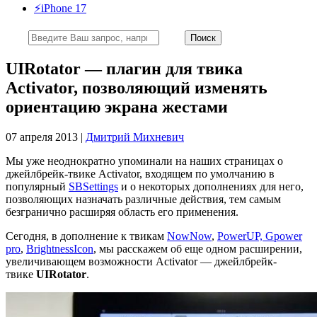
⚡️iPhone 17
UIRotator — плагин для твика
Activator, позволяющий изменять
ориентацию экрана жестами
07 апреля 2013 |
Дмитрий Михневич
Мы уже неоднократно упоминали на наших страницах о
джейлбрейк-твике Activator, входящем по умолчанию в
популярный
SBSettings
и о некоторых дополнениях для него,
позволяющих назначать различные действия, тем самым
безгранично расширяя область его применения.
Сегодня, в дополнение к твикам
NowNow
,
PowerUP, Gpower
pro
,
BrightnessIcon
, мы расскажем об еще одном расширении,
увеличивающем возможности Activator — джейлбрейк-
твике
UIRotator
.