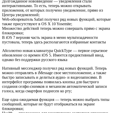
Долгожданное нововведение — уведомления стали
интерактивными. То есть, теперь можно открывать
приложения, от которых получено уведомление, прямо из
Центра уведомлений;
Web-обозреватель Safari получил ряд новых функций, которые
также присутствуют в OS X 10 Yosemite;
Множество действий теперь можно совершать прямо с экрана
блокировки;
В iOS 7 верхняя часть экрана в меню мультизадачности
пустовала, теперь здесь располагаются избранные контакты
Абсолютно новая клавиатура QuickType — первое серьезное
обновление со времен iOS 5. Имеется предиктивный ввод,
однако без поддержки русского языка
Нативный мессенджер получил ряд новых функций. Теперь
можно отправлять в iMessage свое местоположение, а также
быстро записывать и делиться аудио- и видеозаписями. В
интерфейсе программы появилась кнопка для быстрого
создания селфи-снимков и механизм автоматической записи
голоса, когда смартфон поднесен ко рту;
Еще одна ожидаемая функция — теперь можно выбрать типы
сообщений, которые не будут отображаться на экране
блокировки;