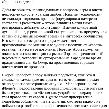
яблочных гаджетов.
Дабы не обижать неравнодушных к вопросам веры и внести
некоторую ясность, краткий ликбез. Понятие «кошерности»
не стандартизировано, древние формулировки намерено
составлены размытыми – чтобы раввины могли гибко
реагировать, действуя по ситуации. Именно конкретный
духовный лидер решает, какой статус присвоить предмету или
явлению в данный момент времени в интересах сообщества.
Его коллега из соседнего города может иметь
противоположное мнение и верующие послушают «своего»
раввина – в итоге все довольны. Поэтому Apple может не
опасаться за свои позиции на рынке Израиля – религиозный
перфоманс, устроенный ортодоксами из Харедим во время
празднования Лаг ба-Омер, на просвещенных горожан
впечатления не произвел.
Скорее, наоборот, впору заняться подсчетом, таки кто и
сколько на самом деле потерял от того, что раввин предал
огню дорогие электронные игрушки. Маловероятно, что
iPhone’ы предоставлены добрыми спонсорами, суть ритуала
была в уничтожении «бесовских устройств», совращающих
умы правоверных евреев. Судите сами: приобретение
смартфона соблазняет читать сплетни, смотреть видео с не
пойми кем разной степени обнаженности, посещать сайты для