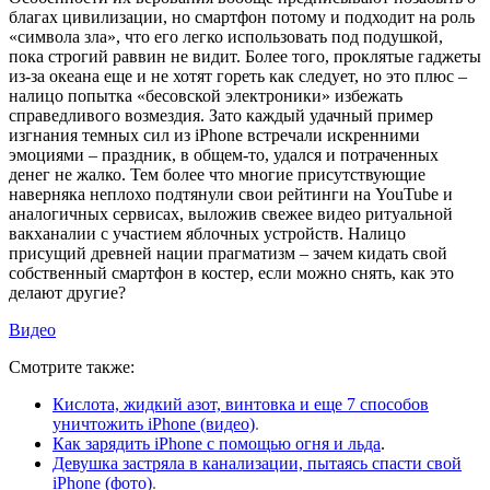
благах цивилизации, но смартфон потому и подходит на роль
«символа зла», что его легко использовать под подушкой,
пока строгий раввин не видит. Более того, проклятые гаджеты
из-за океана еще и не хотят гореть как следует, но это плюс –
налицо попытка «бесовской электроники» избежать
справедливого возмездия. Зато каждый удачный пример
изгнания темных сил из iPhone встречали искренними
эмоциями – праздник, в общем-то, удался и потраченных
денег не жалко. Тем более что многие присутствующие
наверняка неплохо подтянули свои рейтинги на YouTube и
аналогичных сервисах, выложив свежее видео ритуальной
вакханалии с участием яблочных устройств. Налицо
присущий древней нации прагматизм – зачем кидать свой
собственный смартфон в костер, если можно снять, как это
делают другие?
Видео
Смотрите также:
Кислота, жидкий азот, винтовка и еще 7 способов
уничтожить iPhone (видео)
.
Как зарядить iPhone с помощью огня и льда
.
Девушка застряла в канализации, пытаясь спасти свой
iPhone (фото)
.