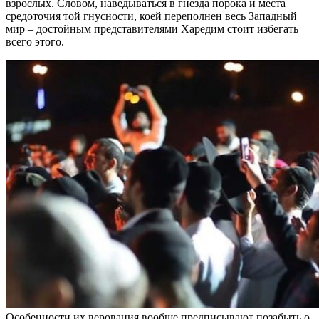
взрослых. Словом, наведываться в гнезда порока и места
средоточия той гнусности, коей переполнен весь Западный
мир – достойным представителями Харедим стоит избегать
всего этого.
Особенности их верования вообще предписывают позабыть о