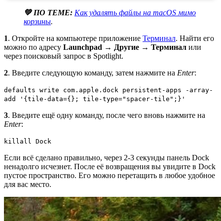
💚 ПО ТЕМЕ:
Как удалять файлы на macOS мимо
корзины
.
1
. Откройте на компьютере приложение
Терминал
. Найти его
можно по адресу
Launchpad
→
Другие
→
Терминал
или
через поисковый запрос в Spotlight.
2
. Введите следующую команду, затем нажмите на
Enter
:
defaults write com.apple.dock persistent-apps -array-
add '{tile-data={}; tile-type="spacer-tile";}'
3
. Введите ещё одну команду, после чего вновь нажмите на
Enter
:
killall Dock
Если всё сделано правильно, через 2-3 секунды панель Dock
ненадолго исчезнет. После её возвращения вы увидите в Dock
пустое пространство. Его можно перетащить в любое удобное
для вас место.