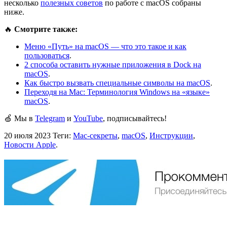
несколько
полезных советов
по работе с macOS собраны
ниже.
🔥
Смотрите также:
Меню «Путь» на macOS — что это такое и как
пользоваться
.
2 способа оставить нужные приложения в Dock на
macOS
.
Как быстро вызвать специальные символы на macOS
.
Переходя на Mac: Терминология Windows на «языке»
macOS
.
🍏 Мы в
Telegram
и
YouTube
, подписывайтесь!
20 июля 2023
Теги:
Mac-секреты
,
macOS
,
Инструкции
,
Новости Apple
.