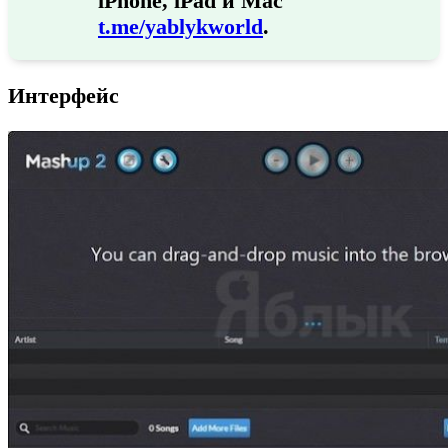
iPhone, iPad и Mac
t.me/yablykworld
.
Интерфейс