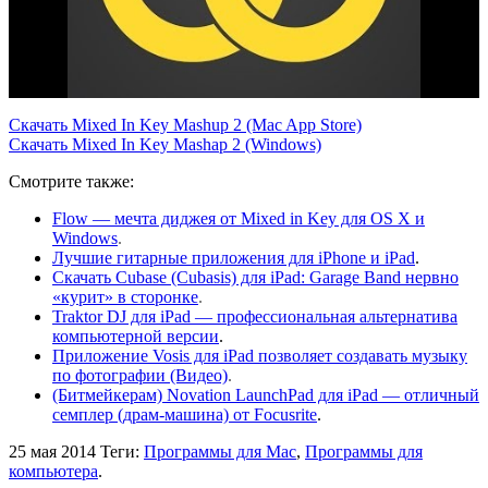
Скачать Mixed In Key Mashup 2 (Mac App Store)
Скачать Mixed In Key Mashap 2 (Windows)
Смотрите также:
Flow — мечта диджея от Mixed in Key для OS X и
Windows
.
Лучшие гитарные приложения для iPhone и iPad
.
Скачать Cubase (Cubasis) для iPad: Garage Band нервно
«курит» в сторонке
.
Traktor DJ для iPad — профессиональная альтернатива
компьютерной версии
.
Приложение Vosis для iPad позволяет создавать музыку
по фотографии (Видео)
.
(Битмейкерам) Novation LaunchPad для iPad — отличный
семплер (драм-машина) от Focusrite
.
25 мая 2014
Теги:
Программы для Mac
,
Программы для
компьютера
.