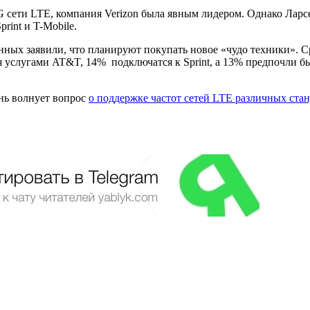
G сети LTE, компания Verizon была явным лидером. Однако Ларс
rint и T-Mobile.
ных заявили, что планируют покупать новое «чудо техники». Сре
ся услугами AT&T, 14% подключатся к Sprint, а 13% предпочли б
ень волнует вопрос
о поддержке частот сетей LTE различных ста