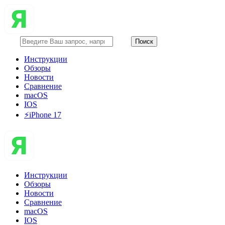
Инструкции
Обзоры
Новости
Сравнение
macOS
IOS
⚡️iPhone 17
Инструкции
Обзоры
Новости
Сравнение
macOS
IOS