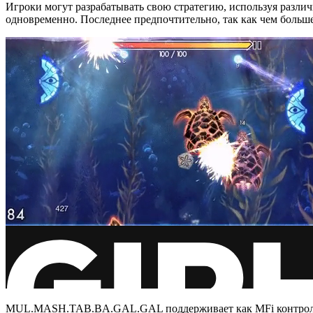
Игроки могут разрабатывать свою стратегию, используя разли
одновременно. Последнее предпочтительно, так как чем больш
MUL.MASH.TAB.BA.GAL.GAL поддерживает как MFi контроллеры