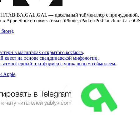
SH.TAB.BA.GAL.GAL — идеальный таймкиллер с причудливой, 
 Appe Store и совместима с iPhone, iPad и iPod touch на базе iOS
Store)
.
вестерн в масштабах открытого космоса
.
ный квест на основе скандинавской мифологии
.
Pad — атмосферный платформер с уникальным геймплеем
.
и Apple
.