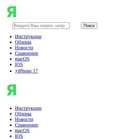
Инструкции
Обзоры
Новости
Сравнение
macOS
IOS
⚡️iPhone 17
Инструкции
Обзоры
Новости
Сравнение
macOS
IOS