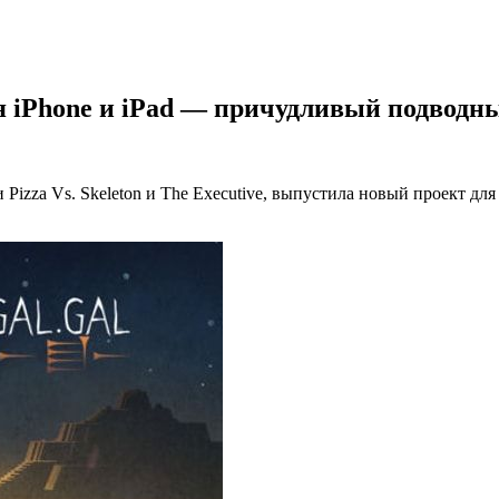
one и iPad — причудливый подводный э
izza Vs. Skeleton и The Executive, выпустила новый проект для