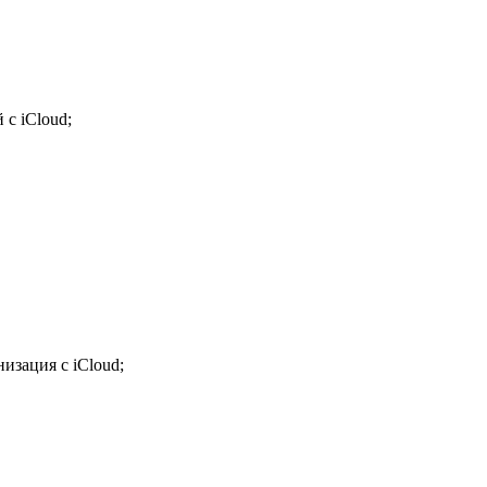
с iCloud;
изация с iCloud;