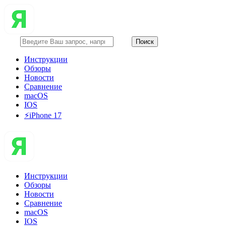
Инструкции
Обзоры
Новости
Сравнение
macOS
IOS
⚡️iPhone 17
Инструкции
Обзоры
Новости
Сравнение
macOS
IOS