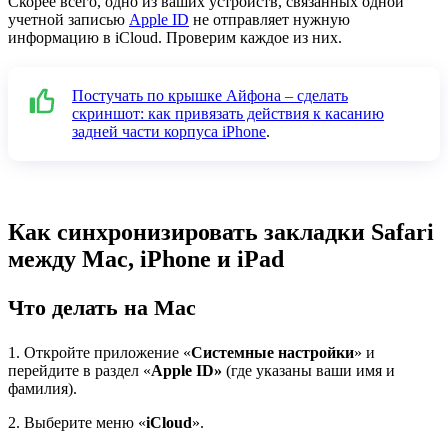
Скорее всего, одно из ваших устройств, связанных одной
учетной записью
Apple ID
не отправляет нужную
информацию в iCloud. Проверим каждое из них.
Постучать по крышке Айфона – сделать
скриншот: как привязать действия к касанию
задней части корпуса iPhone
.
Как синхронизировать закладки Safari
между Mac, iPhone и iPad
Что делать на Mac
1. Откройте приложение «
Системные настройки
» и
перейдите в раздел «
Apple ID»
(где указаны ваши имя и
фамилия).
2. Выберите меню «
iCloud
».