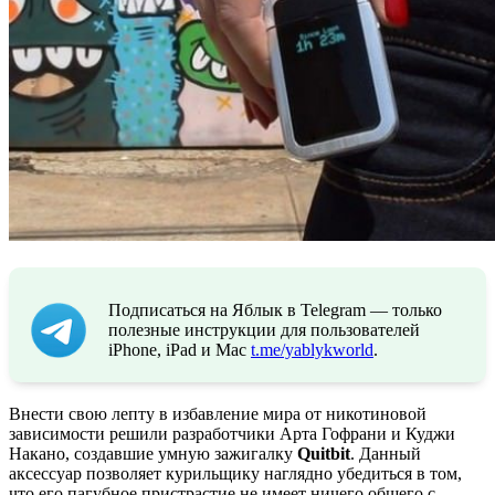
Подписаться на Яблык в Telegram — только
полезные инструкции для пользователей
iPhone, iPad и Mac
t.me/yablykworld
.
Внести свою лепту в избавление мира от никотиновой
зависимости решили разработчики Арта Гофрани и Куджи
Накано, создавшие умную зажигалку
Quitbit
. Данный
аксессуар позволяет курильщику наглядно убедиться в том,
что его пагубное пристрастие не имеет ничего общего с