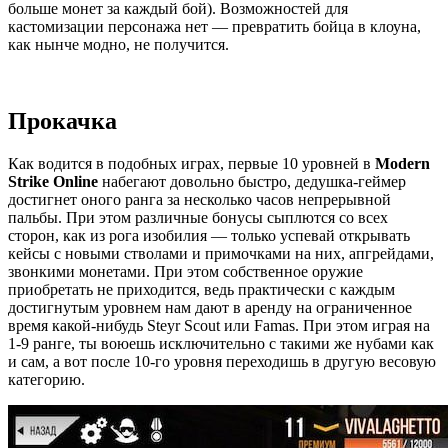
больше монет за каждый бой). Возможностей для
кастомизации персонажа нет — превратить бойца в клоуна,
как нынче модно, не получится.
Прокачка
Как водится в подобных играх, первые 10 уровней в
Modern
Strike Online
набегают довольно быстро, дедушка-геймер
достигнет оного ранга за несколько часов непрерывной
пальбы. При этом различные бонусы сыплются со всех
сторон, как из рога изобилия — только успевай открывать
кейсы с новыми стволами и примочками на них, апгрейдами,
звонкими монетами. При этом собственное оружие
приобретать не приходится, ведь практически с каждым
достигнутым уровнем нам дают в аренду на ограниченное
время какой-нибудь Steyr Scout или Famas. При этом играя на
1-9 ранге, ты воюешь исключительно с такими же нубами как
и сам, а вот после 10-го уровня переходишь в другую весовую
категорию.