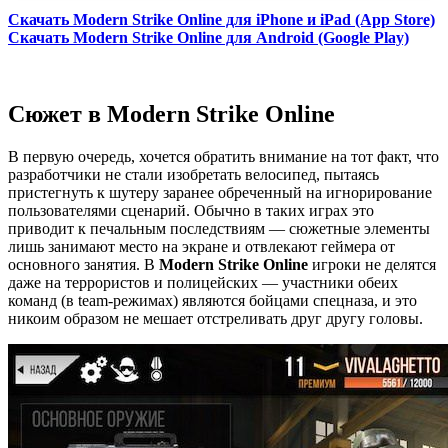
Скачать Modern Strike Online для iPhone и iPad (App Store)
Скачать Modern Strike Online для Android (Google Play)
Сюжет в Modern Strike Online
В первую очередь, хочется обратить внимание на тот факт, что
разработчики не стали изобретать велосипед, пытаясь
пристегнуть к шутеру заранее обреченный на игнорирование
пользователями сценарий. Обычно в таких играх это
приводит к печальным последствиям — сюжетные элементы
лишь занимают место на экране и отвлекают геймера от
основного занятия. В
Modern Strike Online
игроки не делятся
даже на террористов и полицейских — участники обеих
команд (в team-режимах) являются бойцами спецназа, и это
никоим образом не мешает отстреливать друг другу головы.