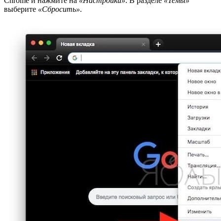
Chrome и нажмите на
«Настройки»
. В разделе
«Темы»
выберите
«Сбросить»
.