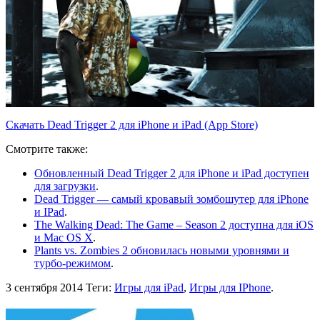
Скачать Dead Trigger 2 для iPhone и iPad (App Store)
Смотрите также:
Обновленный Dead Trigger 2 для iPhone и iPad доступен
для загрузки
.
Dead Trigger — самый кровавый зомбошутер для iPhone
и IPad
.
The Walking Dead: The Game – Season 2 доступна для iOS
и Mac OS X
.
Plants vs. Zombies 2 обновилась новыми уровнями и
турбо-режимом
.
3 сентября 2014
Теги:
Игры для iPad
,
Игры для IPhone
.