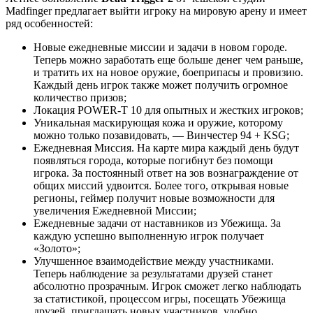
Madfinger предлагает выйти игроку на мировую арену и имеет
ряд особенностей:
Новые ежедневные миссии и задачи в новом городе.
Теперь можно заработать еще больше денег чем раньше,
и тратить их на новое оружие, боеприпасы и провизию.
Каждый день игрок также может получить огромное
количество призов;
Локация POWER-T 10 для опытных и жестких игроков;
Уникальная маскирующая кожа и оружие, которому
можно только позавидовать, — Винчестер 94 + KSG;
Ежедневная Миссия. На карте мира каждый день будут
появляться города, которые погибнут без помощи
игрока. За постоянный ответ на зов вознаграждение от
общих миссий удвоится. Более того, открывая новые
регионы, геймер получит новые возможности для
увеличения Ежедневной Миссии;
Ежедневные задачи от наставников из Убежища. За
каждую успешно выполненную игрок получает
«Золото»;
Улучшенное взаимодействие между участниками.
Теперь наблюдение за результатами друзей станет
абсолютно прозрачным. Игрок сможет легко наблюдать
за статистикой, процессом игры, посещать Убежища
друзей, приглашать новых участников, удобно