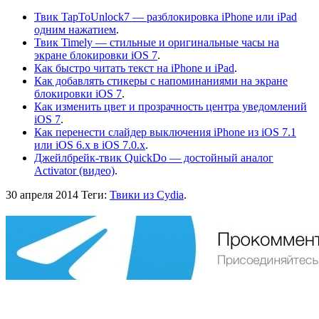
Твик TapToUnlock7 — разблокировка iPhone или iPad
одним нажатием
.
Твик Timely — стильные и оригинальные часы на
экране блокировки iOS 7
.
Как быстро читать текст на iPhone и iPad
.
Как добавлять стикеры с напоминаниями на экране
блокировки iOS 7
.
Как изменить цвет и прозрачность центра уведомлений
iOS 7
.
Как перенести слайдер выключения iPhone из iOS 7.1
или iOS 6.x в iOS 7.0.x
.
Джейлбрейк-твик QuickDo — достойный аналог
Activator (видео)
.
30 апреля 2014
Теги:
Твики из Cydia
.