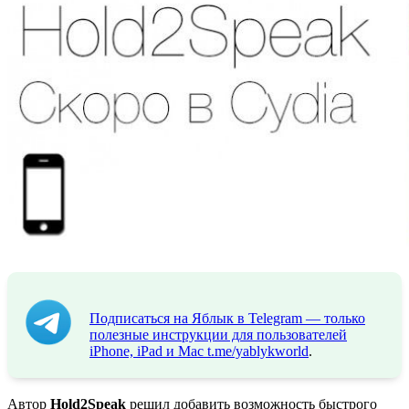
Подписаться на Яблык в Telegram — только
полезные инструкции для пользователей
iPhone, iPad и Mac
t.me/yablykworld
.
Автор
Hold2Speak
решил добавить возможность быстрого