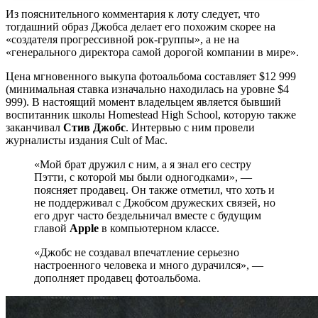
Из пояснительного комментария к лоту следует, что
тогдашний образ Джобса делает его похожим скорее на
«создателя прогрессивной рок-группы», а не на
«генерального директора самой дорогой компании в мире».
Цена мгновенного выкупа фотоальбома составляет $12 999
(минимальная ставка изначально находилась на уровне $4
999). В настоящий момент владельцем является бывший
воспитанник школы Homestead High School, которую также
заканчивал
Стив Джобс
. Интервью с ним провели
журналисты издания Cult of Mac.
«Мой брат дружил с ним, а я знал его сестру
Пэтти, с которой мы были одногодками», —
поясняет продавец. Он также отметил, что хоть и
не поддерживал с Джобсом дружеских связей, но
его друг часто бездельничал вместе с будущим
главой
Apple
в компьютерном классе.
«Джобс не создавал впечатление серьезно
настроенного человека и много дурачился», —
дополняет продавец фотоальбома.