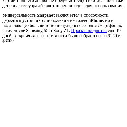
карабин или его аналог не предусмотрен). По отдельности же
детали аксессуара абсолютно непригодны для использования.
Универсальность
Snapshot
заключается в способности
держать в устойчивом положении не только
iPhone
, но и
подавляющее большинство популярных сегодня смартфонов,
в том числе Samsung S5 и Sony Z1.
Проект продлится
еще 19
дней, за время же его активности было собрано всего $156 из
$3000.