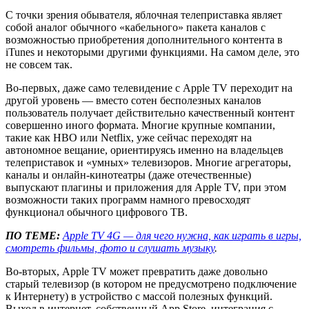
C точки зрения обывателя, яблочная телеприставка являет
собой аналог обычного «кабельного» пакета каналов с
возможностью приобретения дополнительного контента в
iTunes и некоторыми другими функциями. На самом деле, это
не совсем так.
Во-первых, даже само телевидение с Apple TV переходит на
другой уровень — вместо сотен бесполезных каналов
пользователь получает действительно качественный контент
совершенно иного формата. Многие крупные компании,
такие как HBO или Netflix, уже сейчас переходят на
автономное вещание, ориентируясь именно на владельцев
телеприставок и «умных» телевизоров. Многие агрегаторы,
каналы и онлайн-кинотеатры (даже отечественные)
выпускают плагины и приложения для Apple TV, при этом
возможности таких программ намного превосходят
функционал обычного цифрового ТВ.
ПО ТЕМЕ:
Apple TV 4G — для чего нужна, как играть в игры,
смотреть фильмы, фото и слушать музыку
.
Во-вторых, Apple TV может превратить даже довольно
старый телевизор (в котором не предусмотрено подключение
к Интернету) в устройство с массой полезных функций.
Выход в интернет, собственный App Store, интеграция с