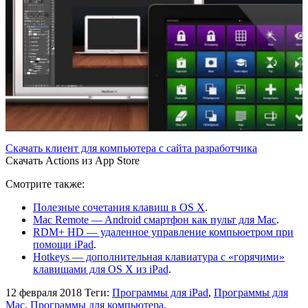
Скачать клиент для компьютера с сайта разработчика
Скачать Actions из App Store
Смотрите также:
Полезные сочетания клавиш в OS X
.
Mac Remote — Android смартфон как пульт для Mac
.
RDM+ HD — удаленное управление компьюетром при
помощи iPad
.
Hotkeys — дополнительная клавиатура с «горячими»
клавишами для OS X из iPad
.
12 февраля 2018
Теги:
Программы для iPad
,
Программы для
Mac
,
Программы для компьютера
.