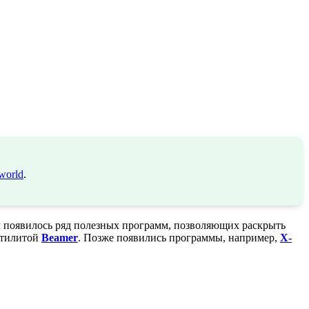
world
.
м появилось ряд полезных программ, позволяющих раскрыть
утилитой
Beamer
. Позже появились программы, например,
X-