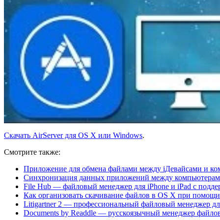
Скачать AirServer для OS X или Windows
.
Смотрите также:
Приложение для обмена файлами между iДевайсами и ком
Синхронизация данных приложений между компьютерами
File Hub — файловый менеджер для iPhone и iPad с подде
Как организовать скачивание файлов в OS X при помощи 
Litigartner 2 — профессиональный файловый менеджер дл
Documents by Readdle — русскоязычный менеджер файлов