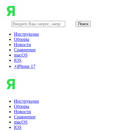
Инструкции
Обзоры
Новости
Сравнение
macOS
IOS
⚡️iPhone 17
Инструкции
Обзоры
Новости
Сравнение
macOS
IOS