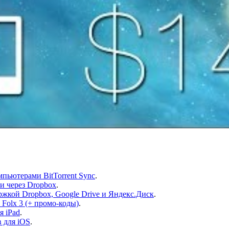
пьютерами BitTorrent Sync
.
 через Dropbox
.
ржкой Dropbox, Google Drive и Яндекс.Диск
.
Folx 3 (+ промо-коды)
.
я iPad
.
 для iOS
.