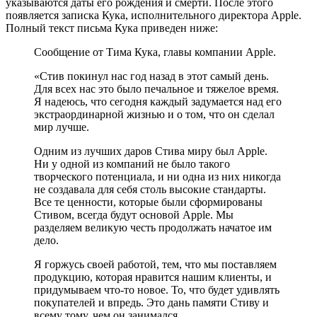
указываются даты его рождения и смерти. После этого
появляется записка Кука, исполнительного директора Apple.
Полный текст письма Кука приведен ниже:
Сообщение от Тима ​​Кука, главы компании Apple.
«Стив покинул нас год назад в этот самый день.
Для всех нас это было печальное и тяжелое время.
Я надеюсь, что сегодня каждый задумается над его
экстраординарной жизнью и о том, что он сделал
мир лучше.
Одним из лучших даров Стива миру был Apple.
Ни у одной из компаний не было такого
творческого потенциала, и ни одна из них никогда
не создавала для себя столь высокие стандарты.
Все те ценности, которые были сформированы
Стивом, всегда будут основой Apple. Мы
разделяем великую честь продолжать начатое им
дело.
Я горжусь своей работой, тем, что мы поставляем
продукцию, которая нравится нашим клиенты, и
придумываем что-то новое. То, что будет удивлять
покупателей и впредь. Это дань памяти Стиву и
всему тому, чем он занимался.