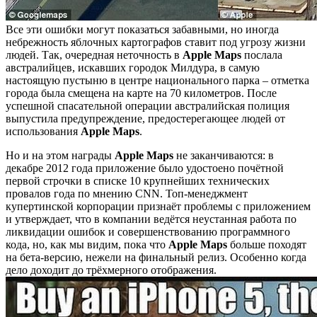
Все эти ошибки могут показаться забавными, но иногда
небрежность яблочных картографов ставит под угрозу жизни
людей. Так, очередная неточность в
Apple Maps
послала
австралийцев, искавших городок Милдура, в самую
настоящую пустыню в центре национального парка – отметка
города была смещена на карте на 70 километров. После
успешной спасательной операции австралийская полиция
выпустила предупреждение, предостерегающее людей от
использования
Apple Maps
.
Но и на этом награды
Apple Maps
не заканчиваются: в
декабре 2012 года приложение было удостоено почётной
первой строчки в списке 10 крупнейших технических
провалов года по мнению CNN. Топ-менеджмент
купертинской корпорации признаёт проблемы с приложением
и утверждает, что в компании ведётся неустанная работа по
ликвидации ошибок и совершенствованию программного
кода, но, как мы видим, пока что
Apple Maps
больше походят
на бета-версию, нежели на финальный релиз. Особенно когда
дело доходит до трёхмерного отображения.