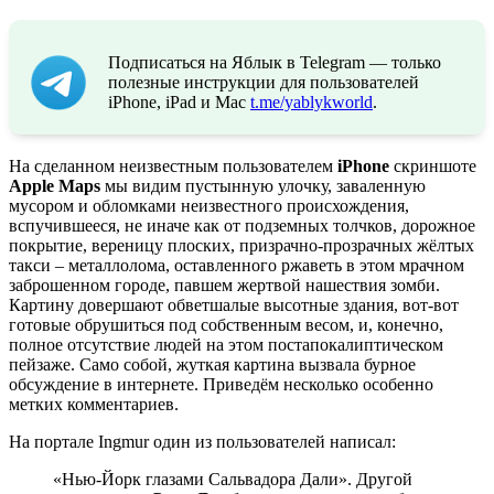
Подписаться на Яблык в Telegram — только
полезные инструкции для пользователей
iPhone, iPad и Mac
t.me/yablykworld
.
На сделанном неизвестным пользователем
iPhone
скриншоте
Apple Maps
мы видим пустынную улочку, заваленную
мусором и обломками неизвестного происхождения,
вспучившееся, не иначе как от подземных толчков, дорожное
покрытие, вереницу плоских, призрачно-прозрачных жёлтых
такси – металлолома, оставленного ржаветь в этом мрачном
заброшенном городе, павшем жертвой нашествия зомби.
Картину довершают обветшалые высотные здания, вот-вот
готовые обрушиться под собственным весом, и, конечно,
полное отсутствие людей на этом постапокалиптическом
пейзаже. Само собой, жуткая картина вызвала бурное
обсуждение в интернете. Приведём несколько особенно
метких комментариев.
На портале Ingmur один из пользователей написал:
«Нью-Йорк глазами Сальвадора Дали». Другой