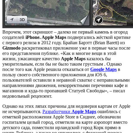
Впрочем, этот скриншот – далеко не первый камень в огород
создателей
iPhone. Apple Maps
подвергались жёсткой критике
с первого релиза в 2012 году. Брайан Барэтт (Brian Barett) из
Gizmodo
раскритиковал приложение уже в первые часы после
его представления публике. «Как и многие вещи в этой
жизни, ужасающее качество
Apple Maps
казалось бы
уморительным, если бы не было таким грустным . Однако
после того как Apple решила отказаться от
Google Maps
в
пользу своего собственного приложения для iOS 6,
пользователей оставили в неравной схватке с неправильными
направлениями движения, некорректными перечнями кафе и
магазинов и куда-то пропавшей Статуей Свободы», – писал
недовольный рецензент.
Однако на этих ляпах причины для недоверия картам от Apple
не исчерпываются.
Разработчики
Apple Maps
ошиблись с
отметкой расположения Apple Store в Сиднее, обозначили
госпиталем целый город, отметили на карте аэропорт вместо
детского сада, поместили ирландский город Корк прямо в
центр Дублина, а также не справились с функцией поиска