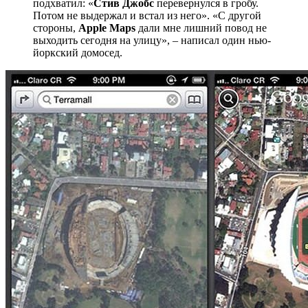
подхватил: «
Стив Джобс
перевернулся в гробу.
Потом не выдержал и встал из него». «С другой
стороны,
Apple Maps
дали мне лишний повод не
выходить сегодня на улицу», – написал один нью-
йоркский домосед.