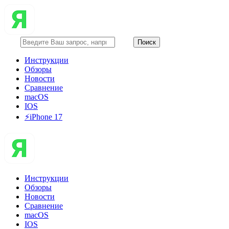
Инструкции
Обзоры
Новости
Сравнение
macOS
IOS
⚡️iPhone 17
Инструкции
Обзоры
Новости
Сравнение
macOS
IOS