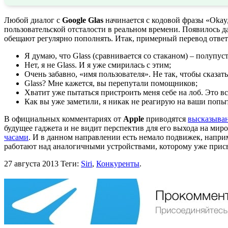
Любой диалог с
Google Glas
начинается с кодовой фразы «Okay,
пользовательской отсталости в реальном времени. Появилось 
обещают регулярно пополнять. Итак, примерный перевод отве
Я думаю, что Glass (сравнивается со стаканом) – полупус
Нет, я не Glass. И я уже смирилась с этим;
Очень забавно, «имя пользователя». Не так, чтобы сказать 
Glass? Мне кажется, вы перепутали помощников;
Хватит уже пытаться пристроить меня себе на лоб. Это вс
Как вы уже заметили, я никак не реагирую на ваши попы
В официальных комментариях от
Apple
приводятся
высказыва
будущее гаджета и не видит перспектив для его выхода на миро
часами
. И в данном направлении есть немало подвижек, наприм
работают над аналогичными устройствами, которому уже прис
27 августа 2013
Теги:
Siri
,
Конкуренты
.