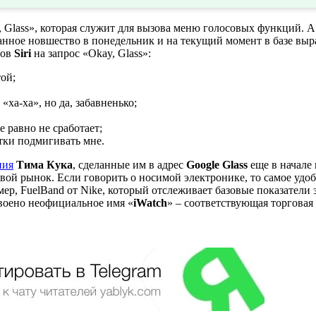
 Glass», которая служит для вызова меню голосовых функций. А 
данное новшество в понедельник и на текущий момент в базе вы
тов
Siri
на запрос «Okay, Glass»:
той;
«ха-ха», но да, забавненько;
е равно не сработает;
тки подмигивать мне.
ния
Тима Кука
, сделанные им в адрес
Google Glass
еще в начале 
вой рынок. Если говорить о носимой электронике, то самое удобн
ер, FuelBand от Nike, который отслеживает базовые показатели 
воено неофициальное имя «
iWatch
» – соответствующая торговая