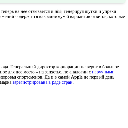
теперь на нее отзывается и
Siri
, генерируя шутки и упреки
ражений содержится как минимум 6 вариантов ответов, которые
года. Генеральный директор корпорации не верит в большое
ое для нее место – на запястье, по аналогии с
наручными
здоровья спортсменов. Да и в самой
Apple
не первый день
 марка
зарегистрирована в ряде стран
.