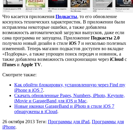
Что касается приложения
Подкасты
, то его обновление
коснулось технических характеристик. В приложении были
исправлены некоторые ошибки, а также добавлена
возможность автоматической загрузки выпусков, даже если
сама программа не запущена. Приложение
Подкасты 2.0
получило новый дизайн в стиле
iOS 7
и несколько полезных
изменений. Теперь магазин подкастов доступен во вкладке
«Подборка», а также упрощен поиск передач и новинок, а
также добавлена возможность синхронизации через
iCloud
с
iTunes
и
Apple TV
.
Смотрите также:
Как обойти блокировку, установленную через Find my
iPhone в iOS 7
.
Скачать обновленные Pages, Numbers, iPhoto, Keynote,
iMovie и GarageBand для iOS и Mac
.
Новые иконки GarageBand и iPhoto в стиле iOS 7
обнаружены в iCloud
.
26 октября 2013
Теги:
Программы для iPad
,
Программы для
iPhone
.