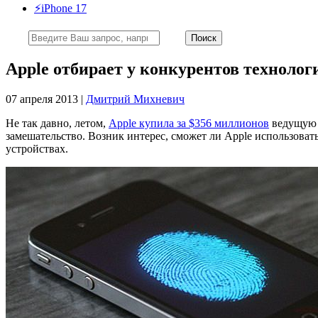
⚡️iPhone 17
Apple отбирает у конкурентов техноло
07 апреля 2013 |
Дмитрий Михневич
Не так давно, летом,
Apple купила за $356 миллионов
ведущую 
замешательство. Возник интерес, сможет ли Apple использоват
устройствах.