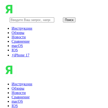
Инструкции
Обзоры
Новости
Сравнение
macOS
IOS
⚡️iPhone 17
Инструкции
Обзоры
Новости
Сравнение
macOS
IOS