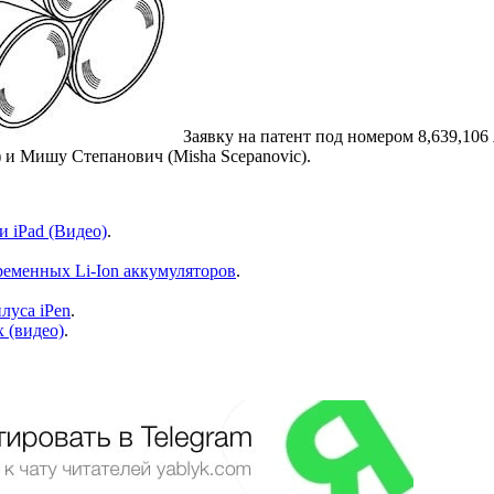
Заявку на патент под номером 8,639,106
) и Мишу Степанович (Misha Scepanovic).
 iPad (Видео)
.
временных Li-Ion аккумуляторов
.
луса iPen
.
 (видео)
.