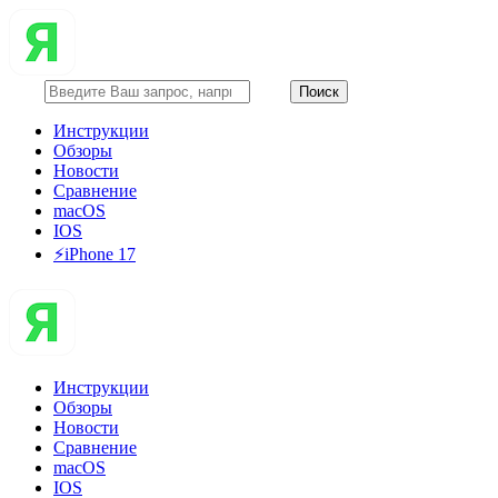
Инструкции
Обзоры
Новости
Сравнение
macOS
IOS
⚡️iPhone 17
Инструкции
Обзоры
Новости
Сравнение
macOS
IOS