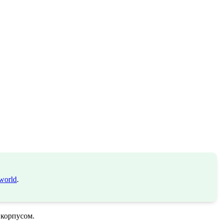
world
.
 корпусом.