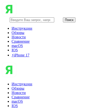
Инструкции
Обзоры
Новости
Сравнение
macOS
IOS
⚡️iPhone 17
Инструкции
Обзоры
Новости
Сравнение
macOS
IOS