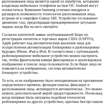
распознавания лица является одной из атрибутов, которыми
владельцы мобильных телефонов на базе ОС Android могут
похвастаться. Компания Samsung успешно внедрила и
расширила возможности технологии распознавания лица,
встроив её в смартфон Galaxy SIII. Устройство отслеживает
движение глаз, предотвращая преждевременное затухание
экрана, когда Вы на него смотрите.
Согласно патентной заявке опубликованной Бюро по
регистрации патентов и торговых марок США (USPTO),
Apple работает над автоматическим анализом лица для
осуществления автоматизации блокировки и разблокировки
будущих iPhone, iPad и iPod. В соответствии с публикацией,
разблокированное мобильное устройство можно настроить
так, чтобы фронтальная камера фиксировала и анализировала
изображение в поиске лица пользователя. Если Ваше лицо не
появляется на изображении, система автоматически
блокирует устройство.
То есть, если изображение было неподвижным на протяжении
определенного времени, функция поиска, фиксации и
распознавания лица, активируется автоматически. Это можно
назвать дополнительной мерой предосторожности. Поскольку,
когда впервые была запущена подобная технология
разблокировки на других устройствах, критики быстро нашли