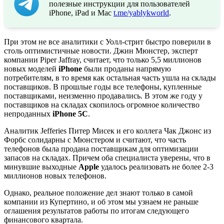
полезные инструкции для пользователей
iPhone, iPad и Mac
t.me/yablykworld
.
При этом не все аналитики с Уолл-стрит быстро поверили в
столь оптимистичные новости. Джин Мюнстер, эксперт
компании Piper Jaffray, считает, что только 5,5 миллионов
новых моделей
iPhone
были проданы напрямую
потребителям, в то время как остальная часть ушла на склады
поставщиков. В прошлые годы все телефоны, купленные
поставщиками, неизменно продавались. В этом же году у
поставщиков на складах скопилось огромное количество
непроданных
iPhone 5C
.
Аналитик Jefferies Питер Мисек и его коллега Чак Джонс из
Форбс солидарны с Мюнстером и считают, что часть
телефонов была продана поставщикам для оптимизации
запасов на складах. Причем оба специалиста уверены, что в
минувшие выходные
Apple
удалось реализовать не более 2-3
миллионов новых телефонов.
Однако, реальное положение дел знают только в самой
компании из Купертино, и об этом мы узнаем не раньше
оглашения результатов работы по итогам следующего
финансового квартала.