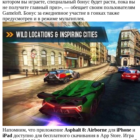
котором вы играете, специальный бонус будет расти, пока вы
не получите главный приз», — обещает своим пользователям
Gameloft. Бонус за ежедневное участие в гонках также
предусмотрен и в режиме мультиплея.
Напомним, что приложение
Asphalt 8: Airborne
для
iPhone
и
iPad
доступно для бесплатного скачивания в App Store. Игра