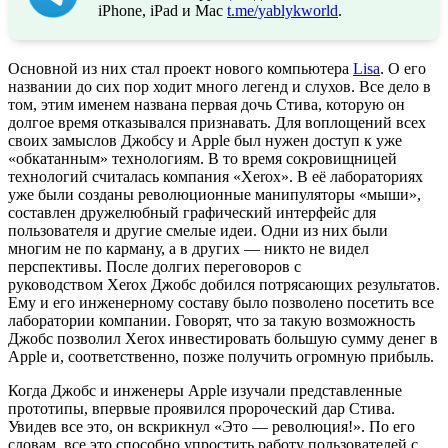
iPhone, iPad и Mac
t.me/yablykworld
.
Основной из них стал проект нового компьютера
Lisa
. О его
названии до сих пор ходит много легенд и слухов. Все дело в
том, этим именем названа первая дочь Стива, которую он
долгое время отказывался признавать. Для воплощений всех
своих замыслов Джобсу и Apple был нужен доступ к уже
«обкатанным» технологиям. В то время сокровищницей
технологий считалась компания «Xerox». В её лабораториях
уже были созданы революционные манипуляторы «мыши»,
составлен дружелюбный графический интерфейс для
пользователя и другие смелые идеи. Одни из них были
многим не по карману, а в других — никто не видел
перспективы. После долгих переговоров с
руководством Xerox Джобс добился потрясающих результатов.
Ему и его инженерному составу было позволено посетить все
лаборатории компании. Говорят, что за такую возможность
Джобс позволил Xerox инвестировать большую сумму денег в
Apple и, соответственно, позже получить огромную прибыль.
Когда Джобс и инженеры Apple изучали представленные
прототипы, впервые проявился пророческий дар Стива.
Увидев все это, он вскрикнул «Это — революция!». По его
словам, все это способно упростить работу пользователей с