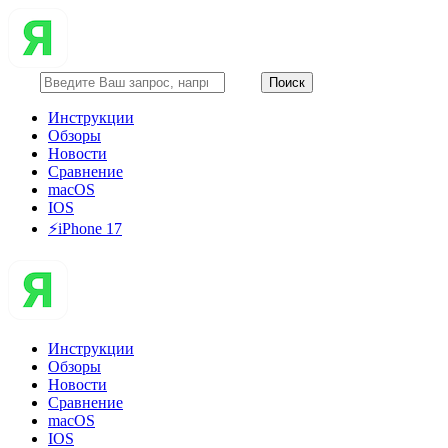
Инструкции
Обзоры
Новости
Сравнение
macOS
IOS
⚡️iPhone 17
Инструкции
Обзоры
Новости
Сравнение
macOS
IOS