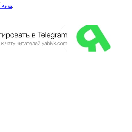
е
.
а Айва
.