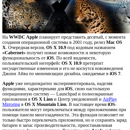
На
WWDC Apple
планирует представить десятый, с момента
создания операционной системы в 2001 году, релиз
Mac OS
X
. Очередная версия,
OS X 10.9
под кодовым названием
«Cabernet»
получит новые возможности и некоторую
функциональность от
iOS
. По всей видимости,
пользовательский интерфейс
OS X 10.9
претерпит
несущественные изменения и его не коснутся нововведения
Джони Айва по минимизации дизайна, ожидаемые в
iOS 7
.
Apple
уже неоднократно экспериментировала, наделяя
функциями, характерными для
iOS
, свою настольную
операционную систему — Launchpad и полноэкранные
приложения в
OS X Lion
и Центр уведомлений и
AirPlay
Mirroring
в
OS X Mountain Lion
. В настоящее время
iOS
-
пользователи могут переключаться между приложениями при
помощи панели многозадачности. Эта функция позволяет не
только быстро переключать приложения, но и сохранять заряд
батареи и запас производительности, приостанавливая