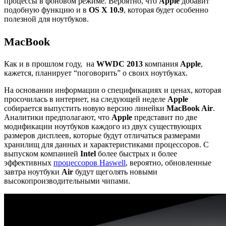
процессы в фоновом режиме. Вероятно, что
Apple
добавит
подобную функцию и в
OS X 10.9
, которая будет особенно
полезной для ноутбуков.
MacBook
Как и в прошлом году, на
WWDC 2013
компания
Apple
,
кажется, планирует “поговорить” о своих ноутбуках.
На основании информации о спецификациях и ценах, которая
просочилась в интернет, на следующей неделе
Apple
собирается выпустить новую версию линейки
MacBook Air
.
Аналитики предполагают, что
Apple
представит по две
модификации ноутбуков каждого из двух существующих
размеров дисплеев, которые будут отличаться размерами
хранилищ для данных и характеристиками процессоров. С
выпуском компанией
Intel
более быстрых и более
эффективных
процессоров Haswell
, вероятно, обновленные
завтра ноутбуки
Air
будут щеголять новыми
высокопроизводительными чипами.