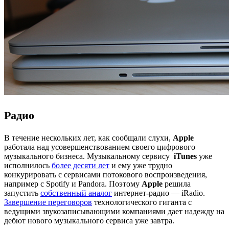
Радио
В течение нескольких лет, как сообщали слухи,
Apple
работала над усовершенствованием своего цифрового
музыкального бизнеса. Музыкальному сервису
iTunes
уже
исполнилось
более десяти лет
и ему уже трудно
конкурировать с сервисами потокового воспроизведения,
например с Spotify и Pandora. Поэтому
Apple
решила
запустить
собственный аналог
интернет-радио — iRadio.
Завершение переговоров
технологического гиганта с
ведущими звукозаписывающими компаниями дает надежду на
дебют нового музыкального сервиса уже завтра.