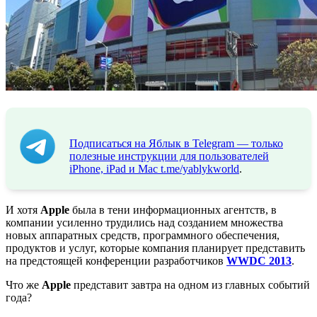
Подписаться на Яблык в Telegram — только
полезные инструкции для пользователей
iPhone, iPad и Mac
t.me/yablykworld
.
И хотя
Apple
была в тени информационных агентств, в
компании усиленно трудились над созданием множества
новых аппаратных средств, программного обеспечения,
продуктов и услуг, которые компания планирует представить
на предстоящей конференции разработчиков
WWDC 2013
.
Что же
Apple
представит завтра на одном из главных событий
года?