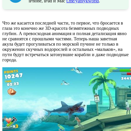
iPhone, iPad и Mac
t.me/yablykworld
.
Что же касается последней части, то первое, что бросается в
глаза это конечно же 3D-красота безмятежных подводных
глубин. А превосходная анимация и полная детализация явно
не сравнятся с прошлыми частями. Теперь наша заветная
акула будет прогуливаться по морской пучине не только в
окружении скучных водорослей и остальных «мальков», на
пути будут встречаться затонувшие корабли и даже подводные
города.