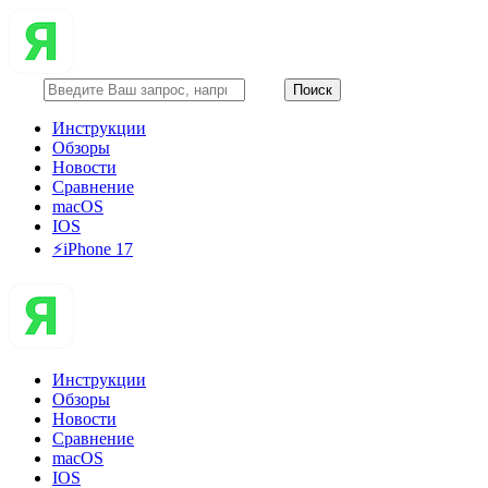
Инструкции
Обзоры
Новости
Сравнение
macOS
IOS
⚡️iPhone 17
Инструкции
Обзоры
Новости
Сравнение
macOS
IOS