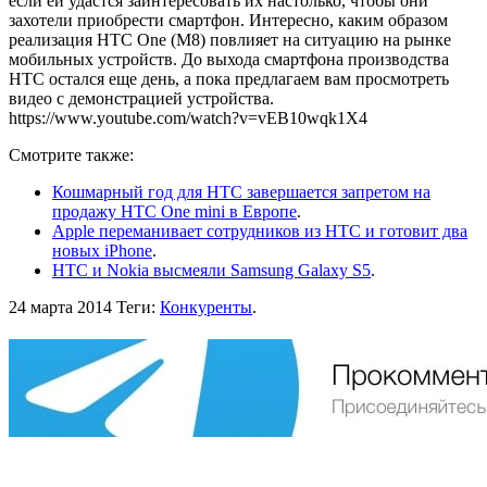
если ей удастся заинтересовать их настолько, чтобы они
захотели приобрести смартфон. Интересно, каким образом
реализация HTC One (M8) повлияет на ситуацию на рынке
мобильных устройств. До выхода смартфона производства
HTC остался еще день, а пока предлагаем вам просмотреть
видео с демонстрацией устройства.
https://www.youtube.com/watch?v=vEB10wqk1X4
Смотрите также:
Кошмарный год для HTC завершается запретом на
продажу HTC One mini в Европе
.
Apple переманивает сотрудников из HTC и готовит два
новых iPhone
.
HTC и Nokia высмеяли Samsung Galaxy S5
.
24 марта 2014
Теги:
Конкуренты
.