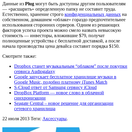
Данные из
Plug
могут быть доступны другим пользователям
— «расшарить» определенную папку не составит труда.
Естественно, хранение строго
конфиденциальных данных
на
собственном, домашнем «облаке» гораздо предпочтительнее
использования сторонних серверов. Одним из решающих
факторов успеха проекта можно смело назвать невысокую
стоимость — инвесторы, вложившие $79, получат
полноценные устройства с бесплатной доставкой, а после
начала производства цена девайса составит порядка $150.
Смотрите также:
Dropbox станет музыкальным “облаком” после покупки
сервиса Audiogalaxy
Google запускает бесплатное хранилище музыки в
Google Music, подобно платному iTunes Match
S-Cloud ответ от Samsung сервису iCloud
DropBox Platform — новое слово в облачной
синхронизации
Seagate Central – новое решение для организации
сетевого хранилища
22 июля 2013
Теги:
Аксессуары
.