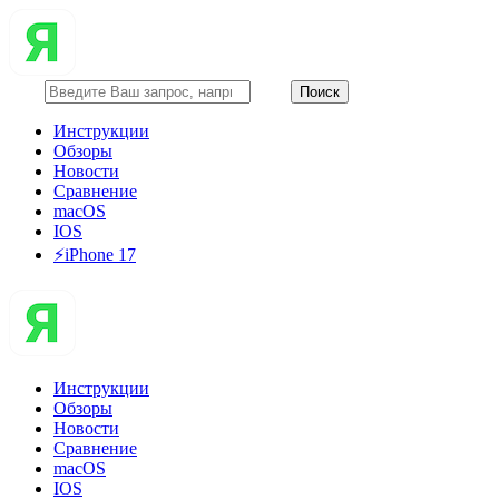
Инструкции
Обзоры
Новости
Сравнение
macOS
IOS
⚡️iPhone 17
Инструкции
Обзоры
Новости
Сравнение
macOS
IOS