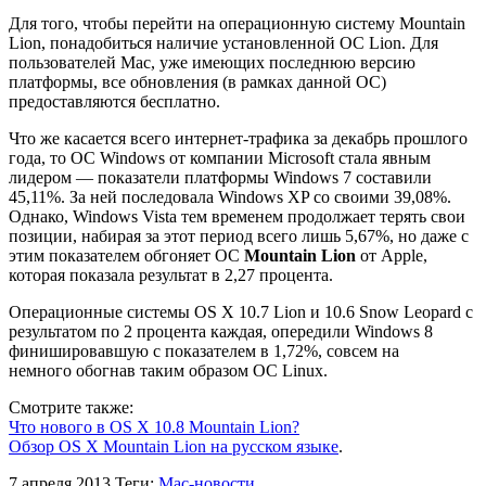
Для того, чтобы перейти на операционную систему Mountain
Lion, понадобиться наличие установленной ОС Lion. Для
пользователей Mac, уже имеющих последнюю версию
платформы, все обновления (в рамках данной ОС)
предоставляются бесплатно.
Что же касается всего интернет-трафика за декабрь прошлого
года, то ОС Windows от компании Microsoft стала явным
лидером — показатели платформы Windows 7 составили
45,11%. За ней последовала Windows XP со своими 39,08%.
Однако, Windows Vista тем временем продолжает терять свои
позиции, набирая за этот период всего лишь 5,67%, но даже с
этим показателем обгоняет ОС
Mountain Lion
от Apple,
которая показала результат в 2,27 процента.
Операционные системы OS X 10.7 Lion и 10.6 Snow Leopard с
результатом по 2 процента каждая, опередили Windows 8
финишировавшую с показателем в 1,72%, совсем на
немного обогнав таким образом ОС Linux.
Смотрите также:
Что нового в OS X 10.8 Mountain Lion?
Обзор OS X Mountain Lion на русском языке
.
7 апреля 2013
Теги:
Mac-новости
.