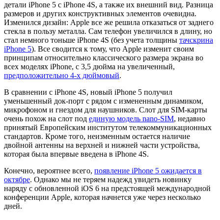
детали iPhone 5 с iPhone 4S, а также их внешний вид. Разница
размеров и других конструктивных элементов очевидна.
Изменился дизайн: Apple все же решила отказаться от заднего
стекла в пользу металла. Сам телефон увеличился в длину, но
стал немного тоньше iPhone 4S (без учета толщины
тачскрина
iPhone 5
). Все сводится к тому, что Apple изменит своим
принципам относительно классического размера экрана во
всех моделях iPhone, c 3,5 дюйма на увеличенный,
предположительно 4-х дюймовый
.
В сравнении с iPhone 4S, новый iPhone 5 получил
уменьшенный док-порт с рядом с измененным динамиком,
микрофоном и гнездом для наушников. Слот для SIM-карты
очень похож на слот под
единую модель nano-SIM
, недавно
принятый Европейским институтом телекоммуникационных
стандартов. Кроме того, неизменным остается наличие
двойной антенны на верхней и нижней части устройства,
которая была впервые введена в iPhone 4S.
Конечно, вероятнее всего,
появление iPhone 5 ожидается в
октябре
. Однако мы не теряем надежд увидеть новинку
наряду с обновленной iOS 6 на предстоящей международной
конференции Apple, которая начнется уже через несколько
дней.