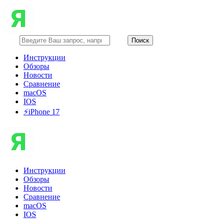
Инструкции
Обзоры
Новости
Сравнение
macOS
IOS
⚡️iPhone 17
Инструкции
Обзоры
Новости
Сравнение
macOS
IOS