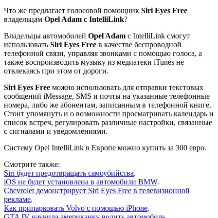
Что же предлагает голосовой помощник
Siri Eyes Free
владельцам
Opel Adam с IntelliLink
?
Владельцы автомобилей
Opel Adam
с IntelliLink смогут
использовать
Siri Eyes Free
в качестве беспроводной
телефонной связи, управляя звонками с помощью голоса, а
также воспроизводить музыку из медиатеки iTunes не
отвлекаясь при этом от дороги.
Siri Eyes Free
можно использовать для отправки текстовых
сообщений iMessage, SMS и почты на указанные телефонные
номера, либо же абонентам, записанным в телефонной книге.
Стоит упомянуть и о возможности просматривать календарь и
список встреч, регулировать различные настройки, связанные
с сигналами и уведомлениями.
Систему Opel IntelliLink в Европе можно купить за 300 евро.
Смотрите также:
Siri будет предотвращать самоубийства
.
iOS не будет установлена в автомобили BMW
.
Chevrolet демонстрирует Siri Eyes Free в телевизионной
рекламе
.
Как припарковать Volvo с помощью iPhone
.
GTA IV научила американку водить автомобиль
.