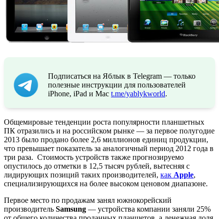
Подписаться на Яблык в Telegram — только
полезные инструкции для пользователей
iPhone, iPad и Mac
t.me/yablykworld
.
Общемировые тенденции роста популярности планшетных
ПК отразились и на российском рынке — за первое полугодие
2013 было продано более 2,6 миллионов единиц продукции,
что превышает показатель за аналогичный период 2012 года в
три раза. Стоимость устройств также прогнозируемо
опустилось до отметки в 12,5 тысяч рублей, вытесняя с
лидирующих позиций таких производителей,
как
Apple
,
специализирующихся на более высоком ценовом диапазоне.
Первое место по продажам занял южнокорейский
производитель
Samsung
— устройства компании заняли 25%
от общего количества проданных планшетов, а денежная доля