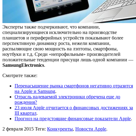
Эксперты также подчеркивают, что компании,
специализирующиеся исключительно на производстве
планшетов и периферийных устройств показывают более
перспективную динамику роста, нежели компании,
распыляющие свою мощность на лэптопы, смартфоны,
ноутбуки и т.д. Среди «непрофильным» производителей
положительные тенденции присущи лишь одной компании —
Samsung
Electronics
.
Смотрите также:
Перенасыщение рынка смартфонов негативно отразится
на Apple и Samsung
.
Отрасль надеваемой электроники обречена еще до
рождения?
23 июля Apple отчитается о финансовых достижениях за
III квартал
.
Прогноз на предстоящие финансовые показатели Apple
.
2 февраля 2015
Теги:
Конкуренты
,
Новости Apple
.